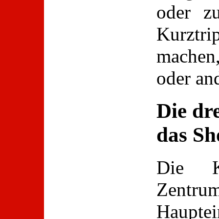
oder z
Kurztri
machen
oder an
Die dr
das Sh
Die K
Zentru
Hauptei