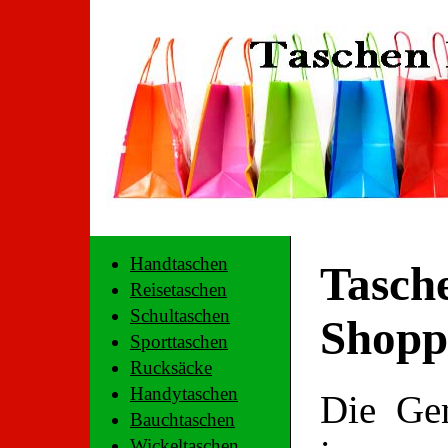
Handtaschen
Tasche
Reisetaschen
Schultaschen
Shopp
Sporttaschen
Rucksäcke
Handytaschen
Die Gen
Bauchtaschen
Wickeltaschen