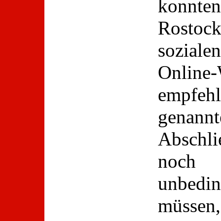
konnte
Rostock
soziale
Online
empfehl
genann
Abschli
noch 
unbed
müssen,