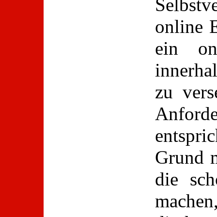
Selbstv
online 
ein on
innerha
zu vers
Anfor
entspric
Grund m
die sch
machen,