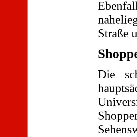
Ebenfal
nahelie
Straße 
Shoppe
Die sc
hauptsä
Unive
Shoppe
Sehensw