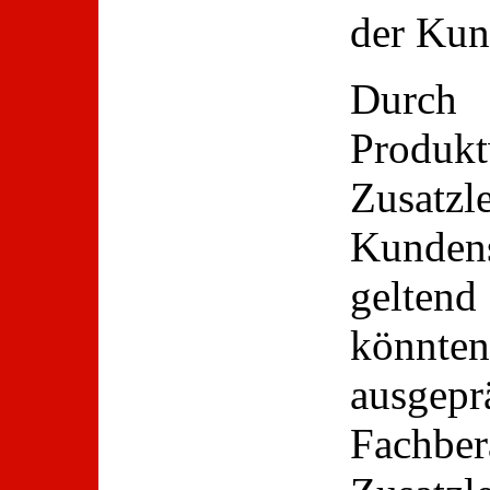
der Kun
Durc
Produ
Zusa
Kundens
gelten
könnte
ausgep
Fach