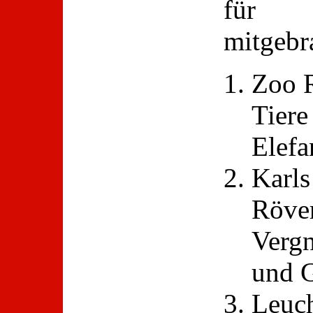
für S
mitgebr
Zoo R
Tiere
Elefa
Karls
Röver
Vergn
und 
Leuc