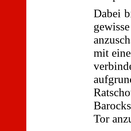
Dabei bi
gewis
anzusc
mit eine
verbind
aufgru
Ratsch
Barocks
Tor anz