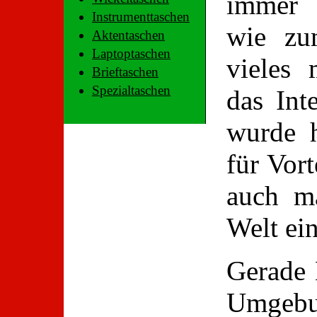
immer 
Instrumenttaschen
wie zu
Aktentaschen
Laptoptaschen
vieles
Brieftaschen
Spezialtaschen
das Int
wurde h
für Vort
auch ma
Welt ei
Gerade 
Umgebu