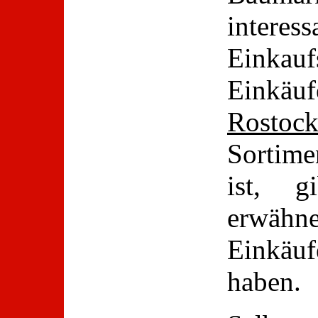
interess
Einka
Einkä
Rostoc
Sortimen
ist, g
erwähne
Einkäu
haben.