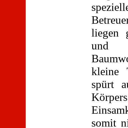
speziel
Betreue
liegen
und 
Baumwo
kleine
spürt 
Körpe
Einsamk
somit n