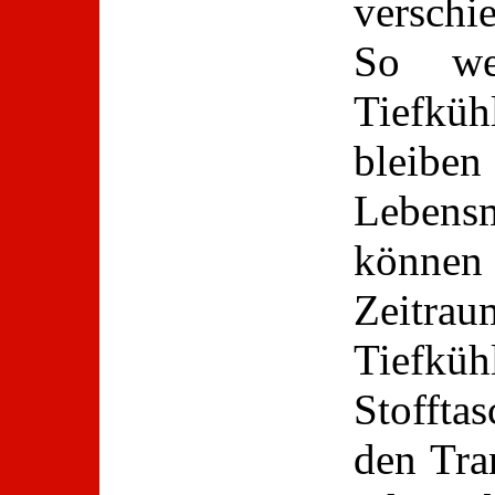
versch
So we
Tiefküh
bleibe
Lebens
können 
Zeitr
Tiefküh
Stoffta
den Tra