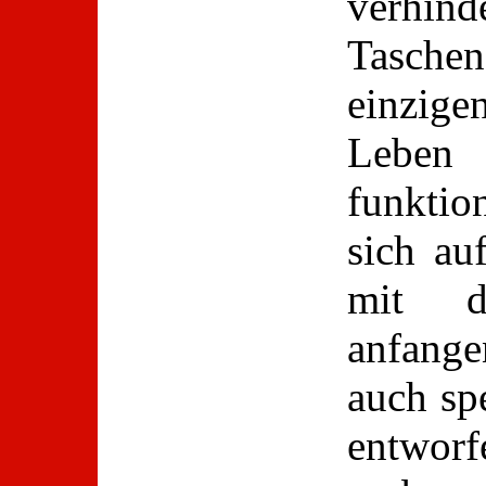
verhinde
Taschen
einzigen
Leben 
funktio
sich au
mit d
anfang
auch spe
entwor