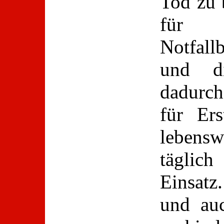
Tod zu 
für 
Notfall
und d
dadurch
für Ers
leben
tägli
Einsatz.
und au