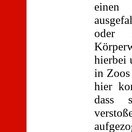
einen 
ausgefa
oder 
Körper
hierbei 
in Zoos
hier ko
dass 
versto
aufge