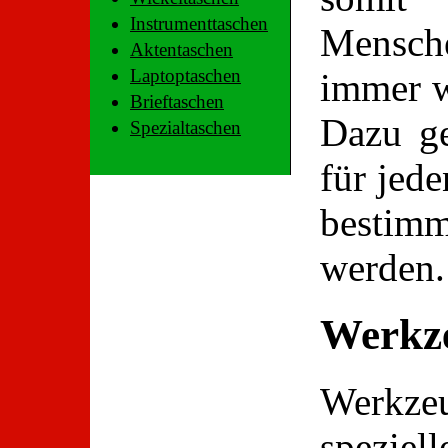
Instrumenttaschen
Mensc
Aktentaschen
Laptoptaschen
immer w
Brieftaschen
Dazu ge
Spezialtaschen
für jede
bestim
werden.
Werkz
Werkzeu
speziel