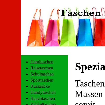
Handtaschen
Spezia
Reisetaschen
Schultaschen
Sporttaschen
Tasche
Rucksäcke
Massen 
Handytaschen
Bauchtaschen
somit
Wickeltaschen