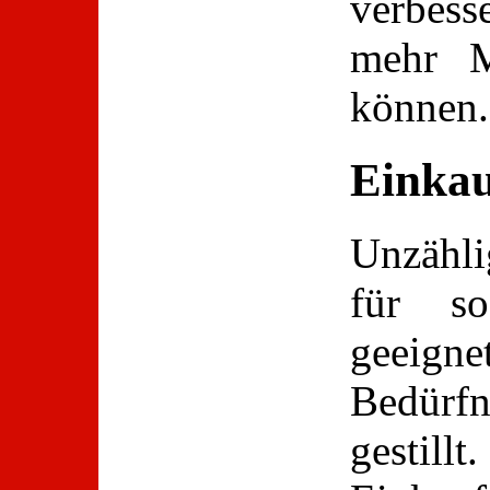
verbes
mehr M
können.
Einkau
Unzähl
für s
geeigne
Bedürfn
gesti