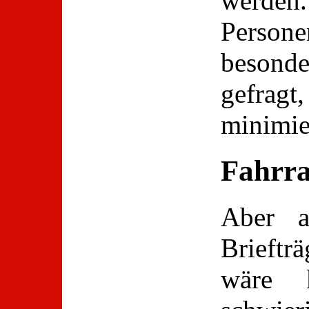
werde
Persone
beson
gefra
minimie
Fahrra
Aber a
Brieftr
wäre k