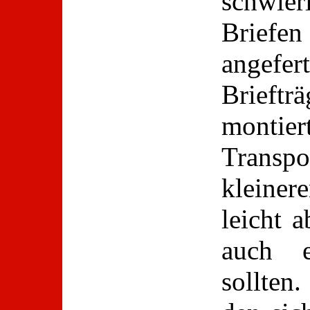
schwie
Briefen 
angef
Brief
montie
Transp
kleiner
leicht a
auch e
sollten