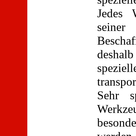
Jedes 
seine
Besch
deshal
speziel
transp
Sehr s
Werk
besond