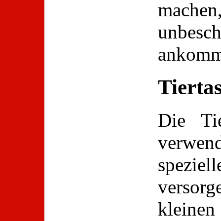
mache
unbes
ankomm
Tierta
Die Ti
verwe
speziell
versorg
klein