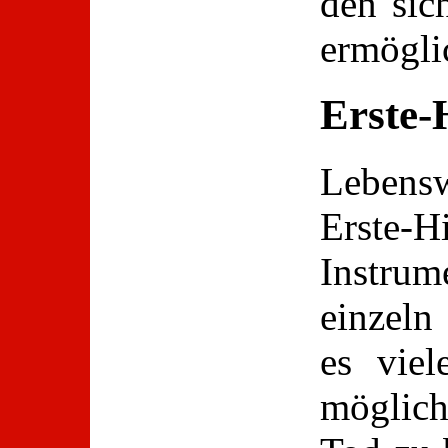
den sic
ermögli
Erste-
Lebens
Erste-H
Instrume
einzeln
es viel
möglic