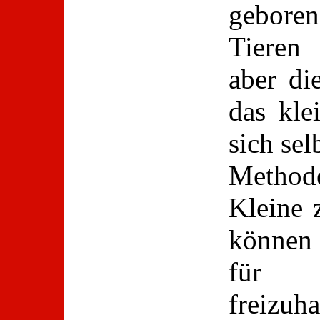
geboren
Tieren 
aber die
das kle
sich se
Methode
Kleine 
können 
für a
freizuh