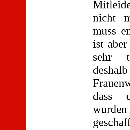
Mitleide
nicht 
muss en
ist aber
sehr 
deshal
Frauen
dass d
wurde
geschaf