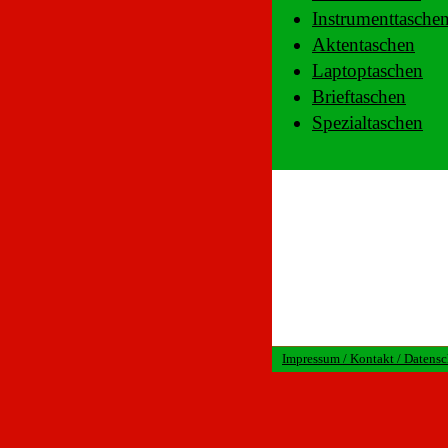
Instrumenttasche
Aktentaschen
Laptoptaschen
Brieftaschen
Spezialtaschen
Impressum / Kontakt / Datens