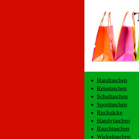
Handtaschen
Reisetaschen
Schultaschen
Sporttaschen
Rucksäcke
Handytaschen
Bauchtaschen
Wickeltaschen