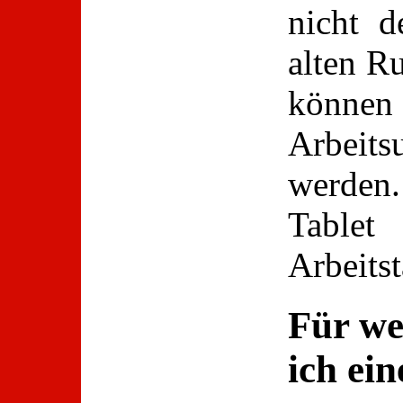
nicht d
alten R
könne
Arbeit
werden.
Table
Arbeits
Für we
ich ein