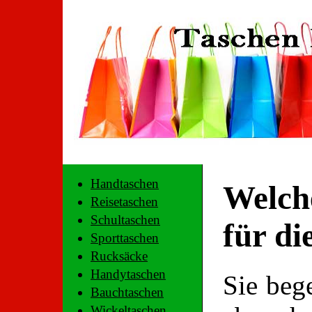
Handtaschen
Welche
Reisetaschen
Schultaschen
für di
Sporttaschen
Rucksäcke
Handytaschen
Sie bege
Bauchtaschen
Wickeltaschen