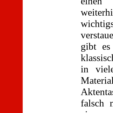
einen
weiterhi
wichti
verstau
gibt es
klassis
in viel
Mater
Aktent
falsch 