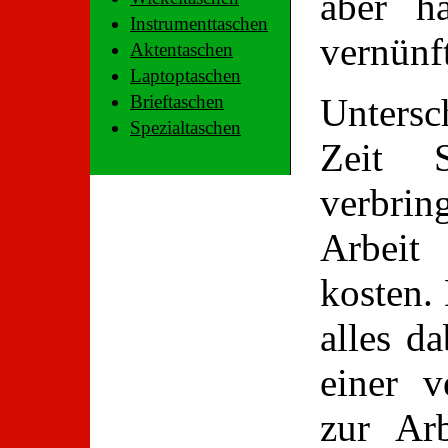
aber h
Instrumenttaschen
vernünf
Aktentaschen
Laptoptaschen
Untersc
Brieftaschen
Spezialtaschen
Zeit 
verbrin
Arbeit
kosten.
alles da
einer v
zur Ar