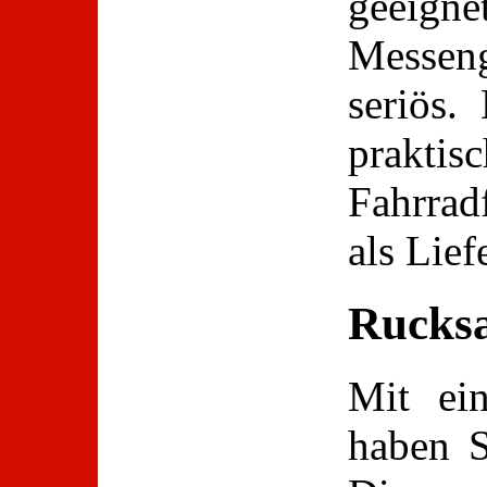
geeigne
Messen
seriös.
prakti
Fahrrad
als Lief
Rucks
Mit e
haben S