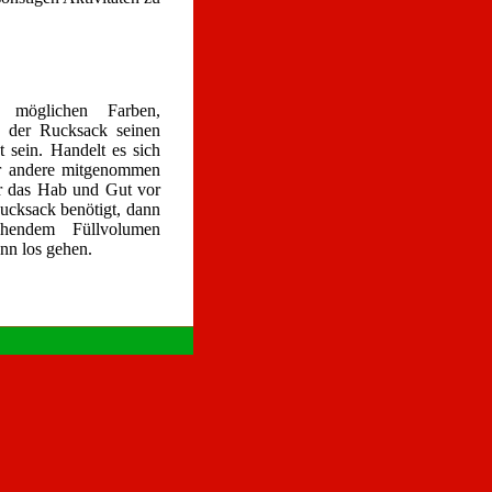
n möglichen Farben,
n der Rucksack seinen
t sein. Handelt es sich
der andere mitgenommen
er das Hab und Gut vor
ucksack benötigt, dann
hendem Füllvolumen
nn los gehen.