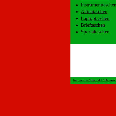
Instrumenttasche
Aktentaschen
Laptoptaschen
Brieftaschen
Spezialtaschen
Impressum / Kontakt / Datens