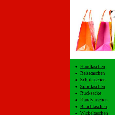
Handtaschen
Reisetaschen
Schultaschen
Sporttaschen
Rucksäcke
Handytaschen
Bauchtaschen
Wickeltaschen