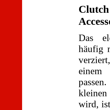
Clutch 
Access
Das el
häufig 
verzier
einem 
passen.
kleine
wird, is