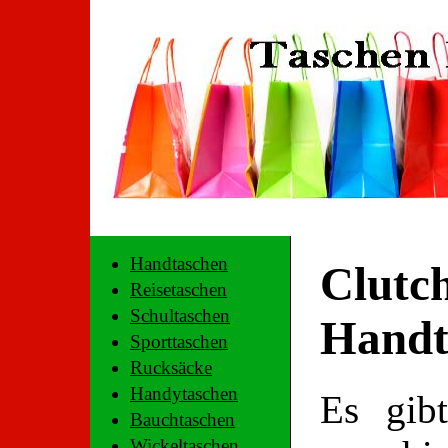
Handtaschen
Clutch
Reisetaschen
Schultaschen
Handt
Sporttaschen
Rucksäcke
Handytaschen
Es gibt
Bauchtaschen
Wickeltaschen