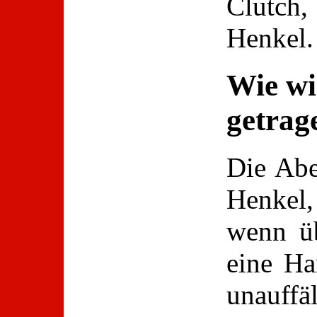
Clutch
Henkel.
Wie wi
getrag
Die Abe
Henkel
wenn üb
eine Ha
unauffä