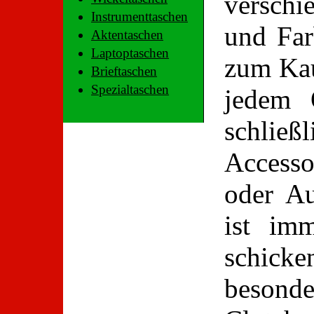
verschi
Instrumenttaschen
und Far
Aktentaschen
Laptoptaschen
zum Kau
Brieftaschen
Spezialtaschen
jedem 
schlie
Access
oder Au
ist im
schicke
besond