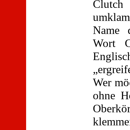
Clutc
umklam
Name d
Wort 
Engli
„ergrei
Wer möc
ohne H
Oberkö
klemme