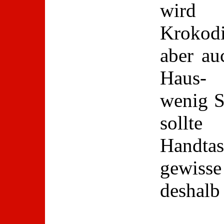
wird
Krokodi
aber au
Haus- 
wenig 
sollt
Handta
gewiss
deshalb